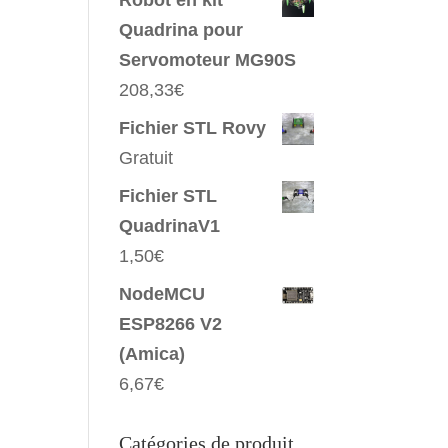
Robot en kit
Quadrina pour
Servomoteur MG90S
208,33
€
Fichier STL Rovy
Gratuit
Fichier STL
QuadrinaV1
1,50
€
NodeMCU
ESP8266 V2
(Amica)
6,67
€
Catégories de produit