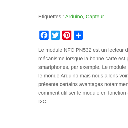
Étiquettes :
Arduino
,
Capteur
F
T
Pi
P
a
wi
nt
ar
Le module NFC PN532 est un lecteur de 
c
tt
er
ta
mécanisme lorsque la bonne carte est p
e
er
e
g
smartphones, par exemple. Le module 
b
st
er
le monde Arduino mais nous allons voir
o
présente certains avantages notamment 
o
comment utiliser le module en fonctio
k
I2C.